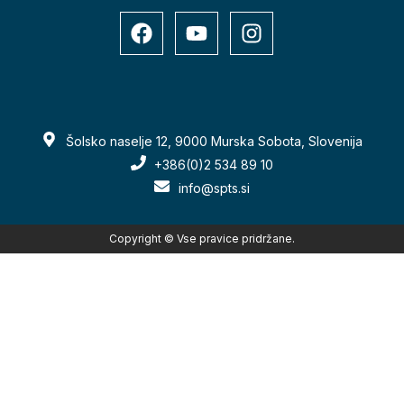
Šolsko naselje 12, 9000 Murska Sobota, Slovenija
+386(0)2 534 89 10
info@spts.si
Copyright © Vse pravice pridržane.