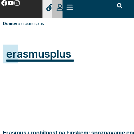
Domov
»
erasmusplus
erasmusplus
Erasmus+ mobilnost na Finskem: spoznavanje ene