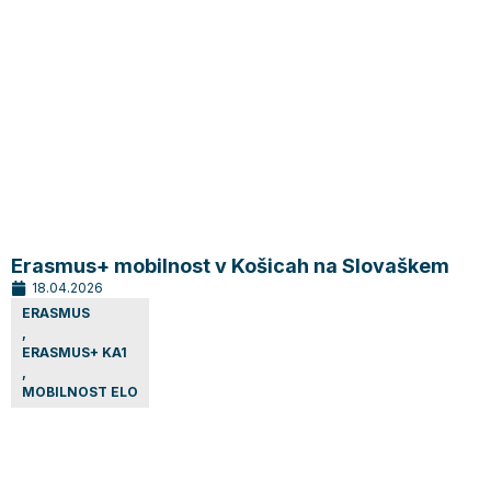
Erasmus+ mobilnost v Košicah na Slovaškem
18.04.2026
ERASMUS
,
ERASMUS+ KA1
,
MOBILNOST ELO