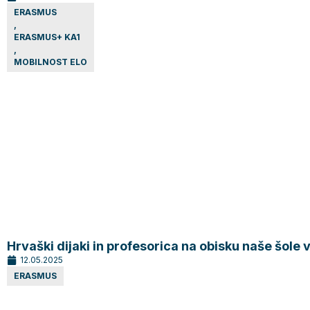
ERASMUS
,
ERASMUS+ KA1
,
MOBILNOST ELO
Hrvaški dijaki in profesorica na obisku naše šole
12.05.2025
ERASMUS