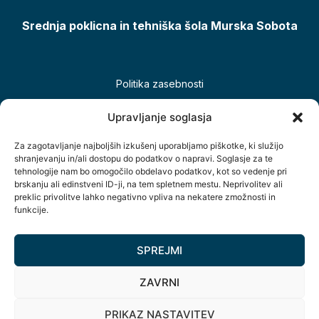
Srednja poklicna in tehniška šola Murska Sobota
Politika zasebnosti
Piškotki
Upravljanje soglasja
Izjava o dostopnosti
Za zagotavljanje najboljših izkušenj uporabljamo piškotke, ki služijo
shranjevanju in/ali dostopu do podatkov o napravi. Soglasje za te
tehnologije nam bo omogočilo obdelavo podatkov, kot so vedenje pri
brskanju ali edinstveni ID-ji, na tem spletnem mestu. Neprivolitev ali
preklic privolitve lahko negativno vpliva na nekatere zmožnosti in
funkcije.
SPREJMI
Šolsko naselje 12, 9000 Murska Sobota, Slovenija
ZAVRNI
+386(0)2 534 89 10
PRIKAZ NASTAVITEV
info@spts.si