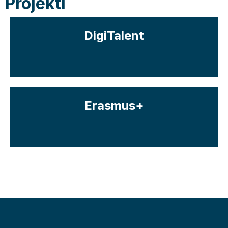
Projekti
DigiTalent
Erasmus+