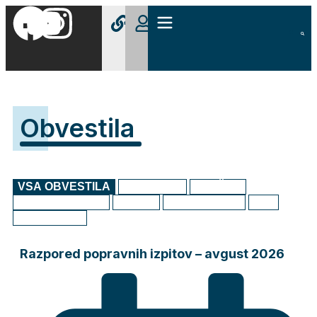
Obvestila
VSA OBVESTILA
KONTAKTI
SLUŽBE
ORGANIZACIJA
DIJAKI
DEJAVNOSTI
MIC
ERASMUS+
Razpored popravnih izpitov – avgust 2026