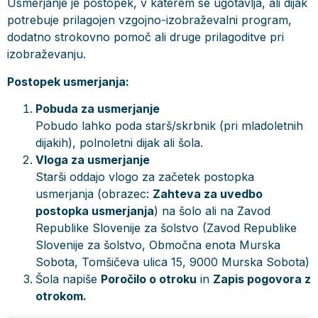
Usmerjanje je postopek, v katerem se ugotavlja, ali dijak
potrebuje prilagojen vzgojno-izobraževalni program,
dodatno strokovno pomoč ali druge prilagoditve pri
izobraževanju.
Postopek usmerjanja:
Pobuda za usmerjanje
Pobudo lahko poda starš/skrbnik (pri mladoletnih
dijakih), polnoletni dijak ali šola.
Vloga za usmerjanje
Starši oddajo vlogo za začetek postopka
usmerjanja (obrazec:
Zahteva za uvedbo
postopka usmerjanja
) na šolo ali na Zavod
Republike Slovenije za šolstvo (Zavod Republike
Slovenije za šolstvo, Območna enota Murska
Sobota, Tomšičeva ulica 15, 9000 Murska Sobota)
Šola napiše
Poročilo o otroku
in
Zapis pogovora z
otrokom.