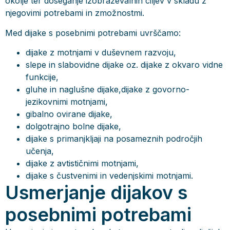
okolje ter doseganje izobraževalnih ciljev v skladu z
njegovimi potrebami in zmožnostmi.
Med dijake s posebnimi potrebami uvrščamo:
dijake z motnjami v duševnem razvoju,
slepe in slabovidne dijake oz. dijake z okvaro vidne
funkcije,
gluhe in naglušne dijake,
dijake z govorno-
jezikovnimi motnjami,
gibalno ovirane dijake,
dolgotrajno bolne dijake,
dijake s primanjkljaji na posameznih področjih
učenja,
dijake z avtističnimi motnjami,
dijake s čustvenimi in vedenjskimi motnjami.
Usmerjanje dijakov s
posebnimi potrebami