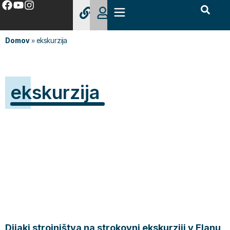
Domov
»
ekskurzija
ekskurzija
Dijaki strojništva na strokovni ekskurziji v Elanu