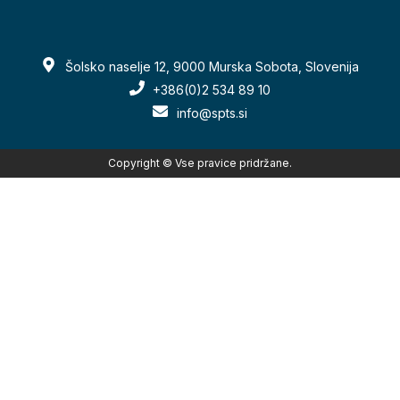
Šolsko naselje 12, 9000 Murska Sobota, Slovenija
+386(0)2 534 89 10
info@spts.si
Copyright © Vse pravice pridržane.