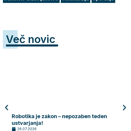
Več novic
Robotika je zakon – nepozaben teden
Robo
ustvarjanja!
dela
26.07.2026
26.