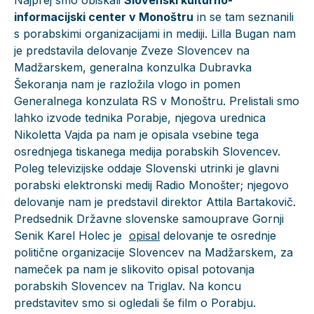
Najprej smo obiskali
Slovenski kulturno-
informacijski center v Monoštru
in se tam seznanili
s porabskimi organizacijami in mediji. Lilla Bugan nam
je predstavila delovanje Zveze Slovencev na
Madžarskem, generalna konzulka Dubravka
Šekoranja nam je razložila vlogo in pomen
Generalnega konzulata RS v Monoštru. Prelistali smo
lahko izvode tednika Porabje, njegova urednica
Nikoletta Vajda pa nam je opisala vsebine tega
osrednjega tiskanega medija porabskih Slovencev.
Poleg televizijske oddaje Slovenski utrinki je glavni
porabski elektronski medij Radio Monošter; njegovo
delovanje nam je predstavil direktor Attila Bartakovič.
Predsednik Državne slovenske samouprave Gornji
Senik Karel Holec je
opisal
delovanje te osrednje
politične organizacije Slovencev na Madžarskem, za
nameček pa nam je slikovito opisal potovanja
porabskih Slovencev na Triglav. Na koncu
predstavitev smo si ogledali še film o Porabju.