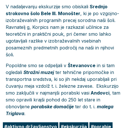
V nadaljevanju ekskurzije smo obiskali
Srednjo
strokovno šolo Bele III. Monošter
, ki je po vzgojno-
izobraževalnih programih precej sorodna naši šoli.
Ravnatelj g, Korpics nam je razkazal učilnice za
teoretični in praktični pouk, pri čemer smo lahko
ugotavljali razlike v izobraževalnih vsebinah
posameznih predmetnih področij na naši in njihovi
šoli.
Popoldne smo se odpeljali v
Števanovce
in si tam
ogledali
Stražni muzej
ter tehnične pripomočke in
transportna sredstva, ki so jih nekdaj uporabljali pri
čuvanju meja vzdolž t. i. železne zavese. Ekskurzijo
smo zaključili v najmanjši porabski vasi
Andovci
, tam
smo opravili krajši pohod do 250 let stare in
obnovljene
porabske domačije
ter do t. i.
malega
Triglava
.
aktivno državljanstvo
ekskurzija
porabje