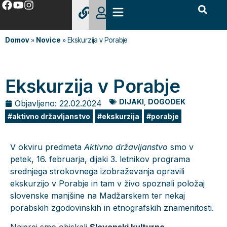
Domov
»
Novice
»
Ekskurzija v Porabje
Ekskurzija v Porabje
DIJAKI
,
DOGODEK
Objavljeno:
22.02.2024
aktivno državljanstvo
ekskurzija
porabje
V okviru predmeta
Aktivno državljanstvo
smo v
petek, 16. februarja, dijaki 3. letnikov programa
srednjega strokovnega izobraževanja opravili
ekskurzijo v Porabje in tam v živo spoznali položaj
slovenske manjšine na Madžarskem ter nekaj
porabskih zgodovinskih in etnografskih znamenitosti.