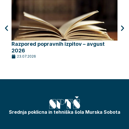
Razpored popravnih izpitov – avgust
Razp
2026
202
23.07.2026
20.
Srednja poklicna in tehniška šola Murska Sobota