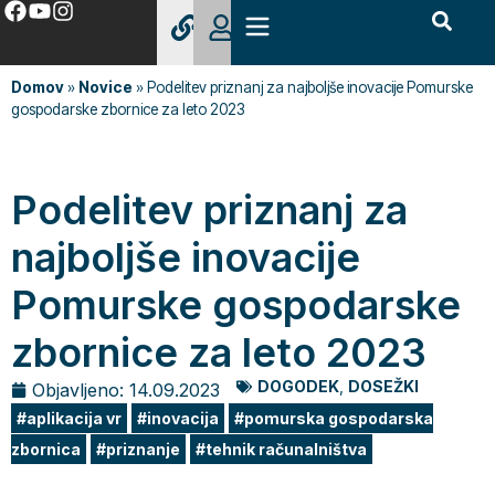
Domov
»
Novice
»
Podelitev priznanj za najboljše inovacije Pomurske
gospodarske zbornice za leto 2023
Podelitev priznanj za
najboljše inovacije
Pomurske gospodarske
zbornice za leto 2023
DOGODEK
,
DOSEŽKI
Objavljeno:
14.09.2023
aplikacija vr
inovacija
pomurska gospodarska
zbornica
priznanje
tehnik računalništva