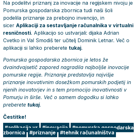
Na podelitvi priznanj za inovacije na regijskem nivoju je
Pomurska gospodarska zbornica tudi naši šoli
podelila priznanje za prebojno invencijo, in
sicer
Aplikaciji za sestavljanje računalnika v virtualni
resničnosti
. Aplikacijo so ustvarjali: dijaka Adrian
Cvetko in Val Smodiš ter učitelj Dominik Letnar. Več o
aplikaciji si lahko preberete
tukaj
.
Pomurska gospodarska zbornica je letos že
dvaindvajsetič zapored nagradila najboljše inovacije
pomurske regije. Priznanje predstavlja najvišje
priznanje inovativnim dosežkom pomurskih podjetij in
njenih inovatorjev in s tem promocijo inovativnosti v
Pomurju in širše. Več o samem dogodku si lahko
preberete
tukaj
.
Čestitke!
aplikacija vr
inovacija
pomurska gospodarska
zbornica
priznanje
tehnik računalništva