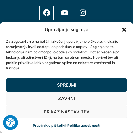
Upravljanje soglasja
Za zagotavljanje najboljših izkušenj uporabljamo piškotke, ki služijo
shranjevanju in/ali dostopu do podatkov o napravi. Soglasje za te
Šolsko naselje 12, 9000 Murska Sobota, Slovenija
tehnologije nam bo omogočilo obdelavo podatkov, kot so vedenje pri
+386(0)2 534 89 10
brskanju ali edinstveni ID-ji, na tem spletnem mestu. Neprivolitev ali
preklic privolitve lahko negativno vpliva na nekatere zmožnosti in
info@spts.si
funkcije.
Copyright © Vse pravice pridržane.
SPREJMI
ZAVRNI
PRIKAZ NASTAVITEV
Pravilnik o piškotkih
Politika zasebnosti