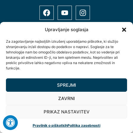
Upravljanje soglasja
Za zagotavljanje najboljših izkušenj uporabljamo piškotke, ki služijo
shranjevanju in/ali dostopu do podatkov o napravi. Soglasje za te
Šolsko naselje 12, 9000 Murska Sobota, Slovenija
tehnologije nam bo omogočilo obdelavo podatkov, kot so vedenje pri
+386(0)2 534 89 10
brskanju ali edinstveni ID-ji, na tem spletnem mestu. Neprivolitev ali
preklic privolitve lahko negativno vpliva na nekatere zmožnosti in
info@spts.si
funkcije.
Copyright © Vse pravice pridržane.
SPREJMI
ZAVRNI
PRIKAZ NASTAVITEV
Pravilnik o piškotkih
Politika zasebnosti