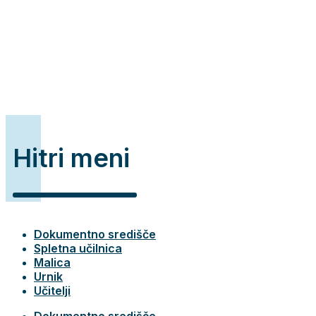
Hitri meni
Dokumentno središče
Spletna učilnica
Malica
Urnik
Učitelji
Dokumentno središče