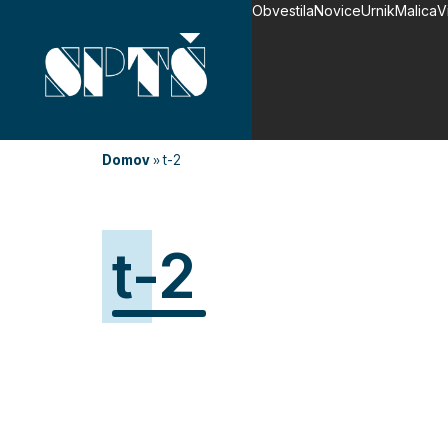
Obvestila
Novice
Urnik
Malica
V
Domov
»
t-2
t-2