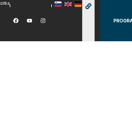
izitka
PROGR