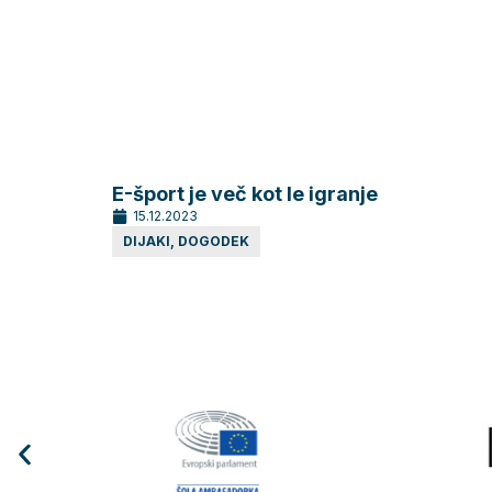
E-šport je več kot le igranje
15.12.2023
DIJAKI
,
DOGODEK