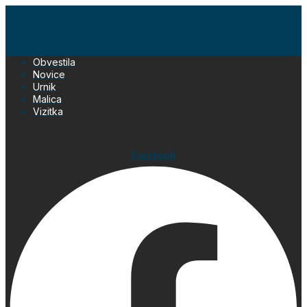
Skip
to
content
Obvestila
Novice
Urnik
Malica
Vizitka
Facebook