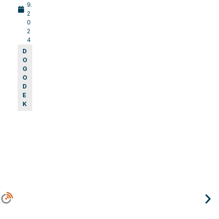
9.
2
0
2
4
D
O
G
O
D
E
K