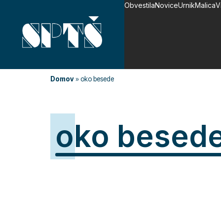
Obvestila
Novice
Urnik
Malica
V
Domov
»
oko besede
oko besed