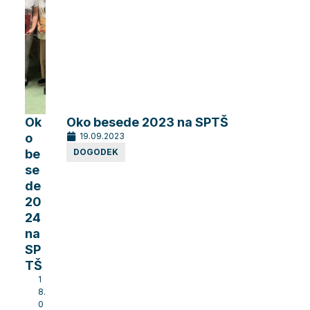
Ok
Oko besede 2023 na SPTŠ
o
19.09.2023
be
DOGODEK
se
de
20
24
na
SP
TŠ
1
8.
0