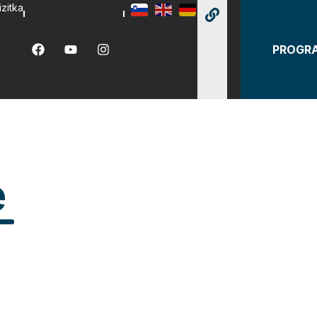
izitka
PROGR
e