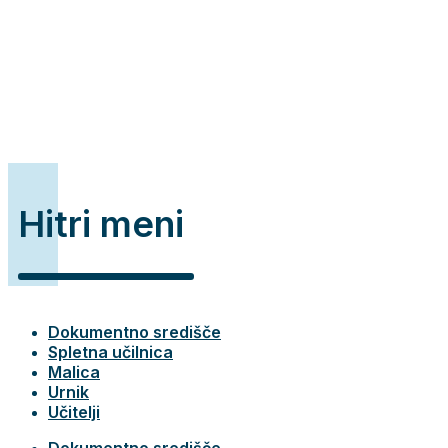
Hitri meni
Dokumentno središče
Spletna učilnica
Malica
Urnik
Učitelji
Dokumentno središče