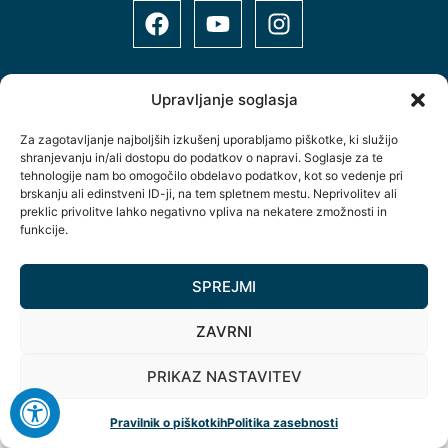
Upravljanje soglasja
Za zagotavljanje najboljših izkušenj uporabljamo piškotke, ki služijo
Šolsko naselje 12, 9000 Murska Sobota, Slovenija
shranjevanju in/ali dostopu do podatkov o napravi. Soglasje za te
+386(0)2 534 89 10
tehnologije nam bo omogočilo obdelavo podatkov, kot so vedenje pri
brskanju ali edinstveni ID-ji, na tem spletnem mestu. Neprivolitev ali
info@spts.si
preklic privolitve lahko negativno vpliva na nekatere zmožnosti in
funkcije.
Copyright © Vse pravice pridržane.
SPREJMI
ZAVRNI
PRIKAZ NASTAVITEV
Pravilnik o piškotkih
Politika zasebnosti