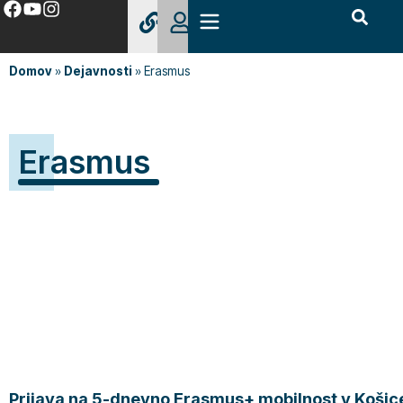
Domov
»
Dejavnosti
»
Erasmus
Erasmus
Prijava na 5-dnevno Erasmus+ mobilnost v Košic