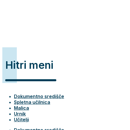
Hitri meni
Dokumentno središče
Spletna učilnica
Malica
Urnik
Učitelji
Dokumentno središče