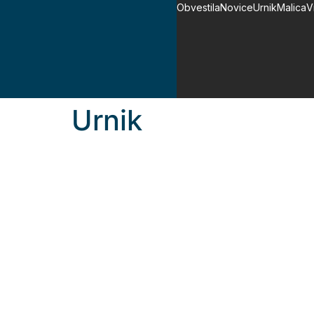
Obvestila
Novice
Urnik
Malica
V
Urnik