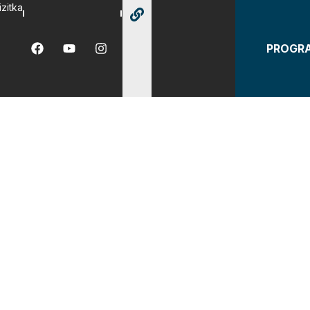
izitka
PROGR