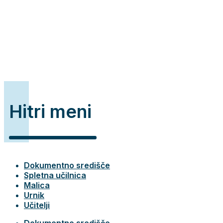
Hitri meni
Dokumentno središče
Spletna učilnica
Malica
Urnik
Učitelji
Dokumentno središče