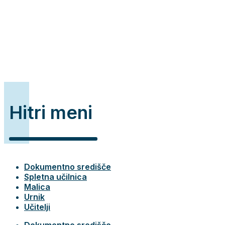
Hitri meni
Dokumentno središče
Spletna učilnica
Malica
Urnik
Učitelji
Dokumentno središče