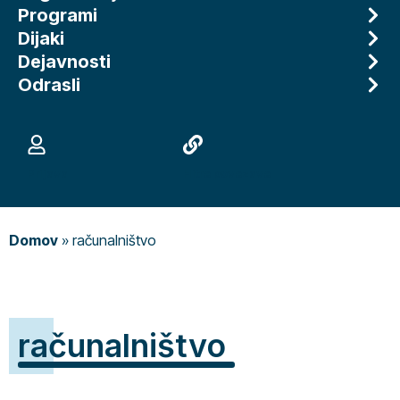
Programi
Dijaki
Dejavnosti
Odrasli
Prijava
Hitre povezave
Domov
»
računalništvo
računalništvo