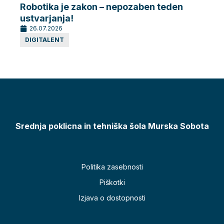
Robotika je zakon – nepozaben teden
Robo
ustvarjanja!
dela
26.07.2026
26.
DIGITALENT
DIG
Srednja poklicna in tehniška šola Murska Sobota
Politika zasebnosti
Piškotki
Izjava o dostopnosti