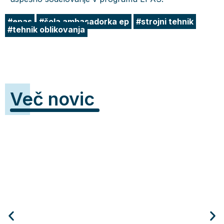
epas
šola ambasadorka ep
strojni tehnik
tehnik oblikovanja
Več novic