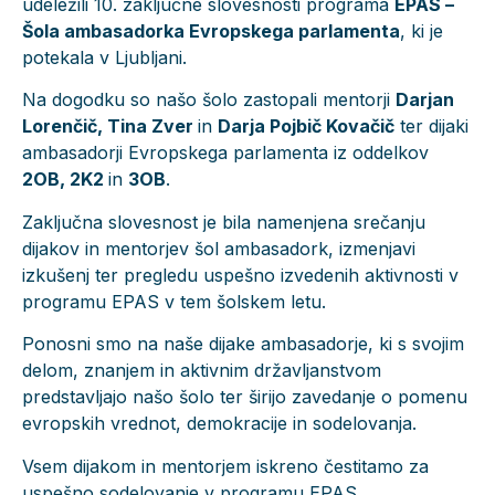
udeležili 10. zaključne slovesnosti programa
EPAS –
Šola ambasadorka Evropskega parlamenta
, ki je
potekala v Ljubljani.
Na dogodku so našo šolo zastopali mentorji
Darjan
Lorenčič, Tina Zver
in
Darja Pojbič Kovačič
ter dijaki
ambasadorji Evropskega parlamenta iz oddelkov
2OB, 2K2
in
3OB
.
Zaključna slovesnost je bila namenjena srečanju
dijakov in mentorjev šol ambasadork, izmenjavi
izkušenj ter pregledu uspešno izvedenih aktivnosti v
programu EPAS v tem šolskem letu.
Ponosni smo na naše dijake ambasadorje, ki s svojim
delom, znanjem in aktivnim državljanstvom
predstavljajo našo šolo ter širijo zavedanje o pomenu
evropskih vrednot, demokracije in sodelovanja.
Vsem dijakom in mentorjem iskreno čestitamo za
uspešno sodelovanje v programu EPAS.