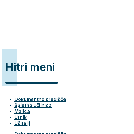
Hitri meni
Dokumentno središče
Spletna učilnica
Malica
Urnik
Učitelji
Dokumentno središče