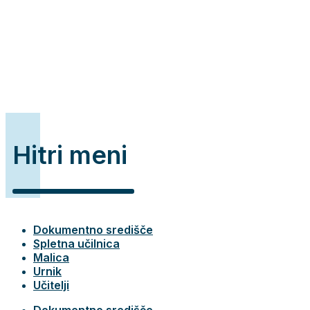
Hitri meni
Dokumentno središče
Spletna učilnica
Malica
Urnik
Učitelji
Dokumentno središče