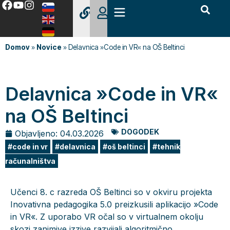
Domov
»
Novice
»
Delavnica »Code in VR« na OŠ Beltinci
Delavnica »Code in VR«
na OŠ Beltinci
DOGODEK
Objavljeno:
04.03.2026
code in vr
delavnica
oš beltinci
tehnik
računalništva
Učenci 8. c razreda OŠ Beltinci so v okviru projekta
Inovativna pedagogika 5.0 preizkusili aplikacijo »Code
in VR«. Z uporabo VR očal so v virtualnem okolju
skozi zanimive izzive razvijali algoritmično