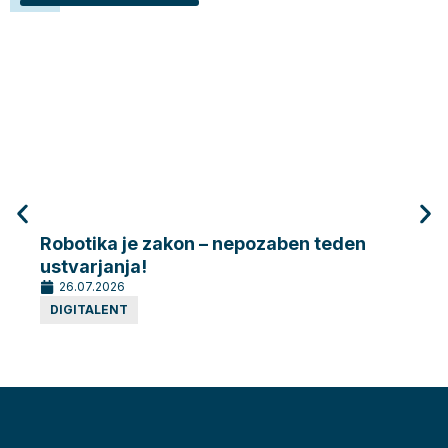
Robotika je zakon – nepozaben teden
Robo
ustvarjanja!
dela
26.07.2026
26.
DIGITALENT
DIG