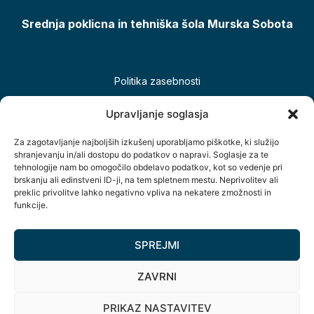
Srednja poklicna in tehniška šola Murska Sobota
Politika zasebnosti
Piškotki
Upravljanje soglasja
Izjava o dostopnosti
Za zagotavljanje najboljših izkušenj uporabljamo piškotke, ki služijo
shranjevanju in/ali dostopu do podatkov o napravi. Soglasje za te
tehnologije nam bo omogočilo obdelavo podatkov, kot so vedenje pri
brskanju ali edinstveni ID-ji, na tem spletnem mestu. Neprivolitev ali
preklic privolitve lahko negativno vpliva na nekatere zmožnosti in
funkcije.
SPREJMI
Šolsko naselje 12, 9000 Murska Sobota, Slovenija
ZAVRNI
+386(0)2 534 89 10
PRIKAZ NASTAVITEV
info@spts.si