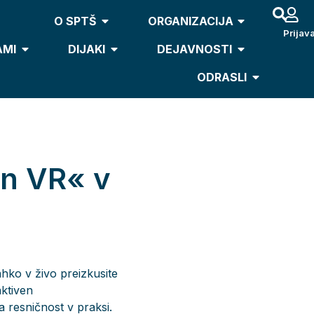
O SPTŠ
ORGANIZACIJA
Prijav
AMI
DIJAKI
DEJAVNOSTI
ODRASLI
in VR« v
ahko v živo preizkusite
aktiven
a resničnost v praksi.