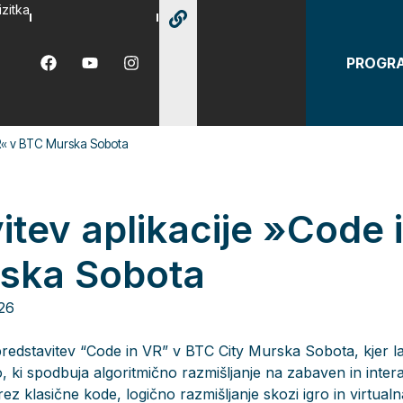
izitka
PROGR
 VR« v BTC Murska Sobota
itev aplikacije »Code 
ska Sobota
26
 predstavitev “Code in VR” v BTC City Murska Sobota, kjer l
o, ki spodbuja algoritmično razmišljanje na zabaven in inter
ez klasične kode, logično razmišljanje skozi igro in virtualn