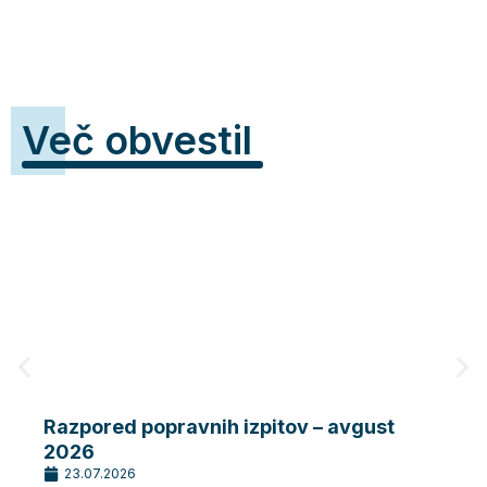
Več obvestil
Razpored popravnih izpitov – avgust
Razp
2026
202
23.07.2026
20.