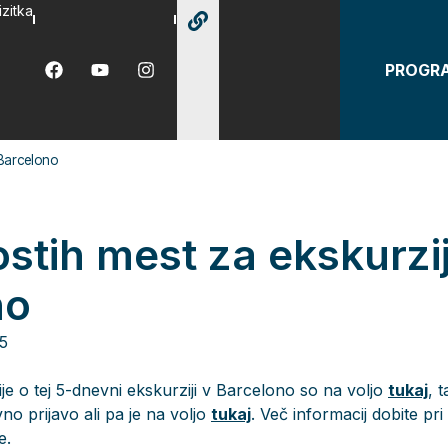
izitka
PROGR
 Barcelono
ostih mest za ekskurzi
no
25
e o tej 5-dnevni ekskurziji v Barcelono so na voljo
tukaj
, 
o prijavo ali pa je na voljo
tukaj
. Več informacij dobite pri
e.