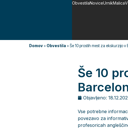
Obvestila
Novice
Urnik
Malica
V
Domov
»
Obvestila
»
Še 10 prostih mest za ekskurzijo v
Še 10 pr
Barcelo
Objavljeno:
18.12.20
Vse potrebne informacij
povezavo za informativn
profesoricah angleščin