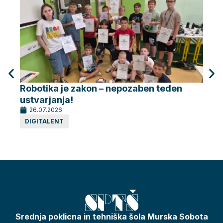
Robotika je zakon – nepozaben teden
Robo
ustvarjanja!
dela
26.07.2026
26.
DIGITALENT
DIG
Srednja poklicna in tehniška šola Murska Sobota