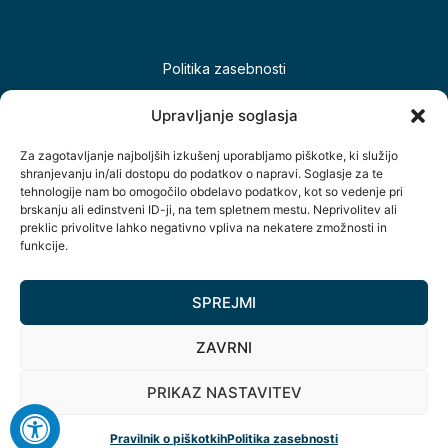
Politika zasebnosti
Piškotki
Upravljanje soglasja
Izjava o dostopnosti
Za zagotavljanje najboljših izkušenj uporabljamo piškotke, ki služijo
shranjevanju in/ali dostopu do podatkov o napravi. Soglasje za te
tehnologije nam bo omogočilo obdelavo podatkov, kot so vedenje pri
brskanju ali edinstveni ID-ji, na tem spletnem mestu. Neprivolitev ali
preklic privolitve lahko negativno vpliva na nekatere zmožnosti in
funkcije.
SPREJMI
Šolsko naselje 12, 9000 Murska Sobota, Slovenija
ZAVRNI
+386(0)2 534 89 10
PRIKAZ NASTAVITEV
info@spts.si
Pravilnik o piškotkih
Politika zasebnosti
Copyright © Vse pravice pridržane.