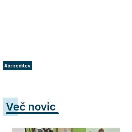
prireditev
Več novic