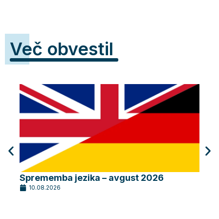
Več obvestil
Sprememba jezika – avgust 2026
Razp
10.08.2026
202
23.