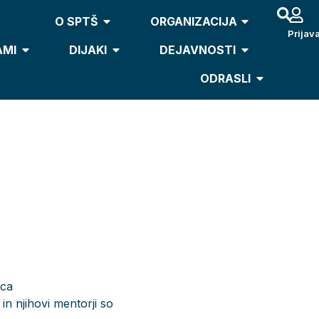
O SPTŠ
ORGANIZACIJA
Prijav
AMI
DIJAKI
DEJAVNOSTI
ODRASLI
rca
n njihovi mentorji so