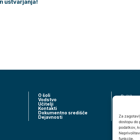
n ustvarjanja!
O šoli
Politika 
Vodstvo
Učitelji
Piškotki
Kontakti
Dokumentno središče
Izjava o 
Za zagotavlj
Dejavnosti
dostopu do 
podatkov, ko
Neprivolitev
funkcije.