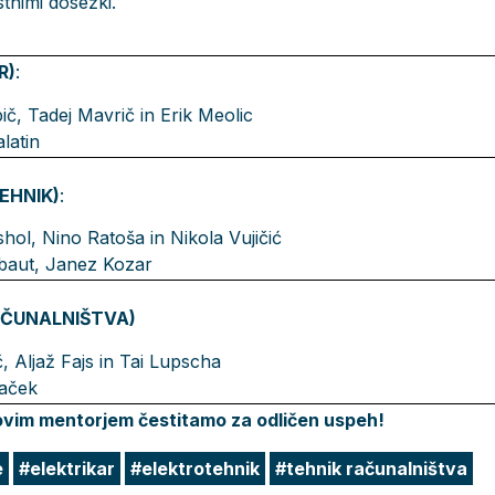
stnimi dosežki.
R)
:
pič, Tadej Mavrič in Erik Meolic
latin
EHNIK)
:
shol, Nino Ratoša in Nikola Vujičić
ibaut, Janez Kozar
RAČUNALNIŠTVA)
č, Aljaž Fajs in Tai Lupscha
Maček
ovim mentorjem čestitamo za odličen uspeh!
e
elektrikar
elektrotehnik
tehnik računalništva