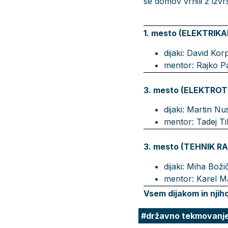
se domov vrnili z izvr
1. mesto (ELEKTRIKA
dijaki: David Kor
mentor: Rajko Pa
3. mesto (ELEKTROT
dijaki: Martin Nu
mentor: Tadej T
3. mesto (TEHNIK 
dijaki: Miha Boži
mentor: Karel 
Vsem dijakom in njih
državno tekmovanj