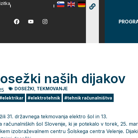
izitka
PROGR
dosežki naših dijakov
DOSEŽKI
,
TEKMOVANJE
25
elektrikar
elektrotehnik
tehnik računalništva
ežili 31. državnega tekmovanja elektro šol in 13.
računalniških šol Slovenije, ki je potekalo v torek, 25. ma
em izobraževalnem centru Šolskega centra Velenje. Dijaki i