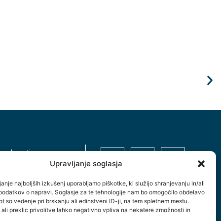
Robotika je za
26.07.2026
DIGITALENT
zasebnosti
Upravljanje soglasja
dostopnosti
anje najboljših izkušenj uporabljamo piškotke, ki služijo shranjevanju in/ali
podatkov o napravi. Soglasje za te tehnologije nam bo omogočilo obdelavo
t so vedenje pri brskanju ali edinstveni ID-ji, na tem spletnem mestu.
 ali preklic privolitve lahko negativno vpliva na nekatere zmožnosti in