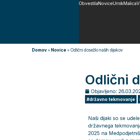
Obvestila
Novice
Urnik
Malica
V
Domov
»
Novice
»
Odlični dosežki naših dijakov
Odlični 
Objavljeno:
26.03.20
državno tekmovanje
Naši dijaki so se udel
državnega tekmovanja 
2025 na Medpodjetnišk