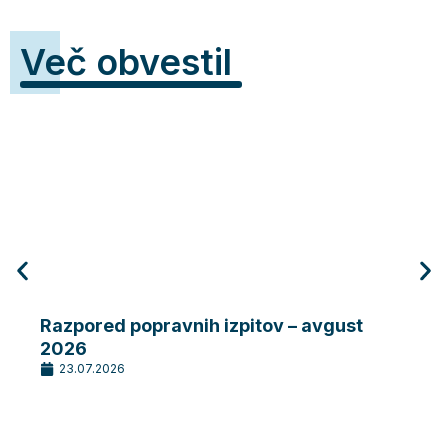
Več obvestil
Razpored popravnih izpitov – avgust
Razp
2026
202
23.07.2026
20.