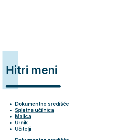
Hitri meni
Dokumentno središče
Spletna učilnica
Malica
Urnik
Učitelji
Dokumentno središče