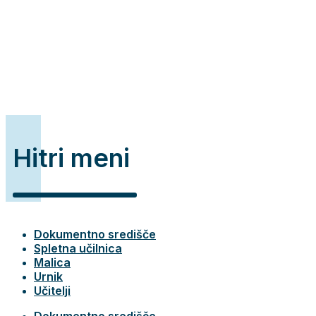
Hitri meni
Dokumentno središče
Spletna učilnica
Malica
Urnik
Učitelji
Dokumentno središče