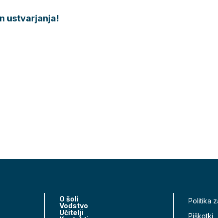
n ustvarjanja!
O šoli
Politika 
Vodstvo
Učitelji
Piškotki