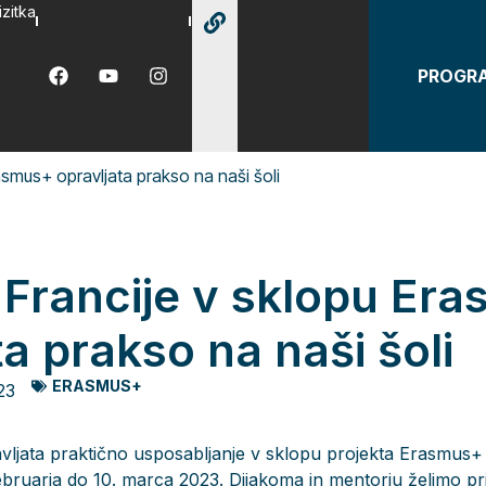
izitka
PROGR
rasmus+ opravljata prakso na naši šoli
z Francije v sklopu Er
ta prakso na naši šoli
ERASMUS+
23
avljata praktično usposabljanje v sklopu projekta Erasmus+ na
bruarja do 10. marca 2023. Dijakoma in mentorju želimo pri