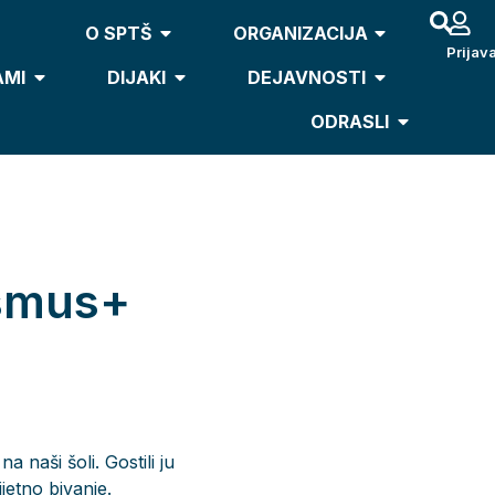
O SPTŠ
ORGANIZACIJA
Prijav
AMI
DIJAKI
DEJAVNOSTI
ODRASLI
asmus+
 naši šoli. Gostili ju
jetno bivanje.