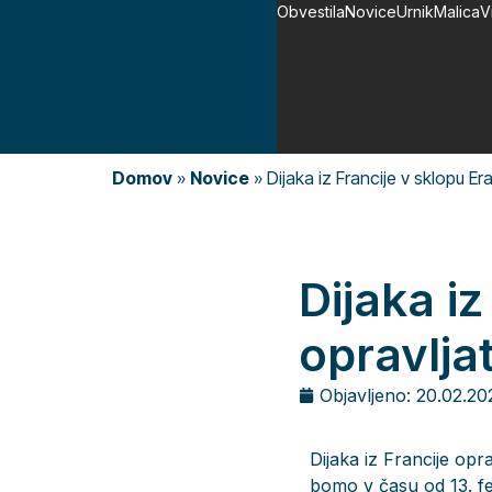
Obvestila
Novice
Urnik
Malica
V
Domov
»
Novice
»
Dijaka iz Francije v sklopu E
Dijaka i
opravlja
Objavljeno:
20.02.20
Dijaka iz Francije opr
bomo v času od 13. fe