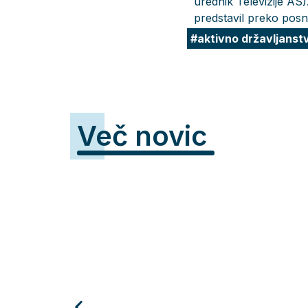
urednik Televizije AS).
predstavil preko posn
aktivno državljanst
Več novic