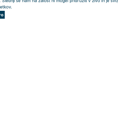
 Slednji se nam na žalost ni mogel pridružiti v živo in je svo
etkov.
vo