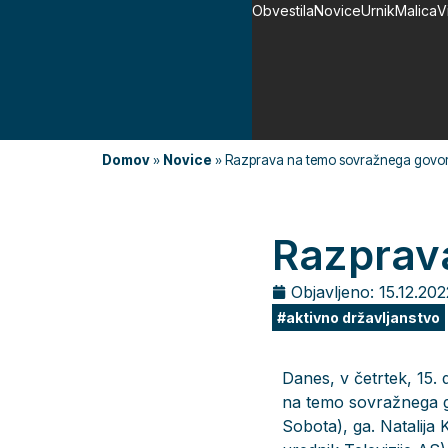
Obvestila
Novice
Urnik
Malica
V
Domov
»
Novice
»
Razprava na temo sovražnega govo
Razprav
Objavljeno:
15.12.202
aktivno državljanstvo
Danes, v četrtek, 15.
na temo sovražnega go
Sobota), ga. Natalija