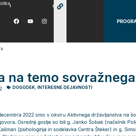
izitka
PROGR
ra
a na temo sovražnega
DOGODEK
,
INTERESNE DEJAVNOSTI
2
 decembra 2022 smo v okviru Aktivnega državljanstva na šoli
vora. Osrednji gostje so bili g. Janko Šobak (načelnik Pol
 Kašman (psihologinja in sodelavka Centra Šteker) in g. Sim