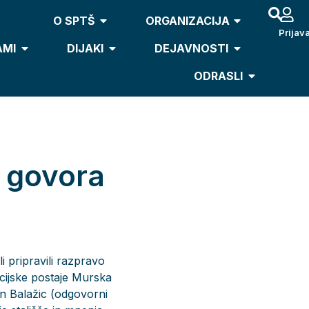
O SPTŠ
ORGANIZACIJA
Prijav
AMI
DIJAKI
DEJAVNOSTI
ODRASLI
 govora
 pripravili razpravo
icijske postaje Murska
on Balažic (odgovorni